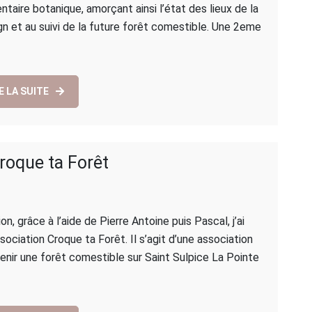
ventaire botanique, amorçant ainsi l’état des lieux de la
Occitanie
ign et au suivi de la future forêt comestible. Une 2eme
E LA SUITE
roque ta Forêt
sur
Naissance
n, grâce à l’aide de Pierre Antoine puis Pascal, j’ai
de
sociation Croque ta Forêt. Il s’agit d’une association
l’association
enir une forêt comestible sur Saint Sulpice La Pointe
Croque
ta
Forêt