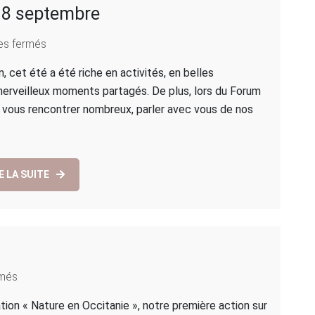
 18 septembre
sur
es fermés
Matinée
n, cet été a été riche en activités, en belles
« Champ
merveilleux moments partagés. De plus, lors du Forum
Libre »
u vous rencontrer nombreux, parler avec vous de nos
le
18
septembre
E LA SUITE
sur
rmés
Nature
tion « Nature en Occitanie », notre première action sur
en